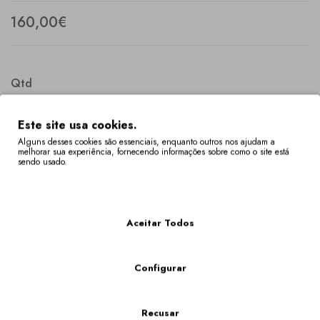
160,00€
Qtd
Este site usa cookies.
Alguns desses cookies são essenciais, enquanto outros nos ajudam a
melhorar sua experiência, fornecendo informações sobre como o site está
COMPRAR
sendo usado.
Mais Informações
Descrição
Especificação
Aceitar Todos
Sandália de cunha com pormenores multicores bordados com
motivos tradicionais, dos Lenços de Namorados, de Vila Verde
(Braga).
Configurar
Os Tamanhos Fora De Stock Têm Um Prazo De Entrega De 4 A 6 Semanas.
Poderá verificar a disponibilidade do seu tamanho em "VER O CARRINHO DE
Recusar