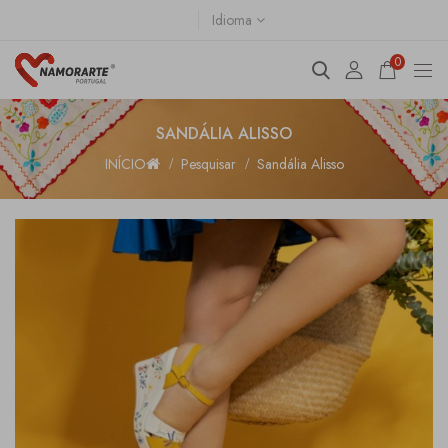
Idioma
0
SANDÁLIA ALISSO
INÍCIO
Pesquisar
Sandália Alisso