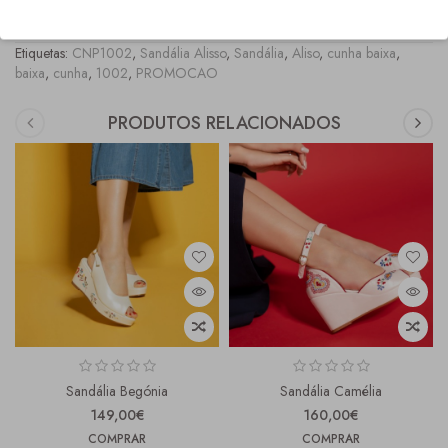
COMPRAS" onde os tamanhos fora stock, ficam marcados com asteriscos vermelhos.
Etiquetas:
CNP1002
,
Sandália Alisso
,
Sandália
,
Aliso
,
cunha baixa
,
baixa
,
cunha
,
1002
,
PROMOCAO
PRODUTOS RELACIONADOS
Sandália Begónia
Sandália Camélia
149,00€
160,00€
COMPRAR
COMPRAR