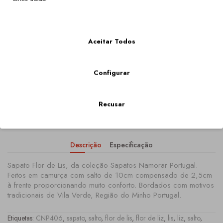
Mais Informações
149,00€
Aceitar Todos
Qtd
Configurar
Recusar
COMPRAR
Descrição
Especificação
Sapato Flor de Lis, da coleção Sapatos Namorar Portugal.
Feitos em camurça com salto de 10cm compensado de 2,5cm
à frente proporcionando muito conforto. Bordados com motivos
tradicionais de Vila Verde, Região do Minho Portugal.
Etiquetas:
CNP406
,
sapato
,
salto
,
flor de lis
,
flor de liz
,
lis
,
liz
,
salto
,