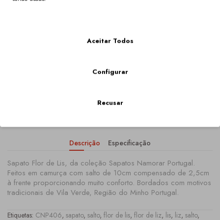
Mais Informações
149,00€
Aceitar Todos
Qtd
Configurar
Recusar
COMPRAR
Descrição
Especificação
Sapato Flor de Lis, da coleção Sapatos Namorar Portugal.
Feitos em camurça com salto de 10cm compensado de 2,5cm
à frente proporcionando muito conforto. Bordados com motivos
tradicionais de Vila Verde, Região do Minho Portugal.
Etiquetas:
CNP406
,
sapato
,
salto
,
flor de lis
,
flor de liz
,
lis
,
liz
,
salto
,