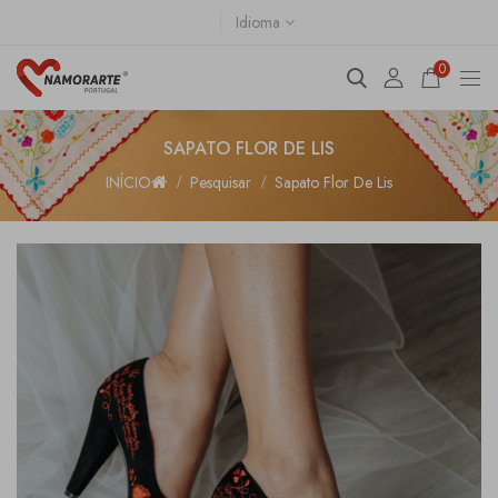
Idioma
0
SAPATO FLOR DE LIS
INÍCIO
Pesquisar
Sapato Flor De Lis