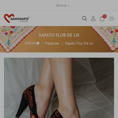
Idioma
0
SAPATO FLOR DE LIS
INÍCIO
Pesquisar
Sapato Flor De Lis