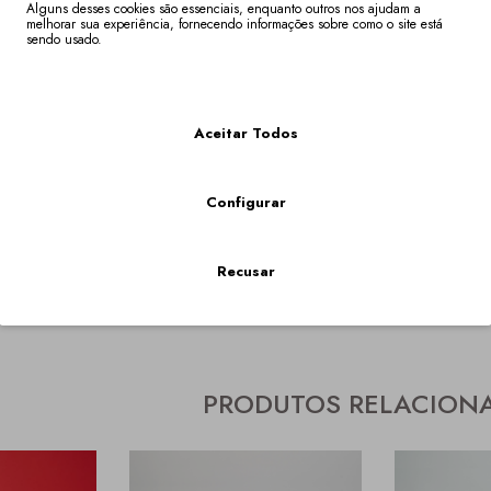
Alguns desses cookies são essenciais, enquanto outros nos ajudam a
melhorar sua experiência, fornecendo informações sobre como o site está
sendo usado.
Mais Informações
Aceitar Todos
Descrição
Especificaç
Configurar
camel em pele genuína com salto alto e elegante. Ideal para complet
do versátil que combina estilo e durabilidade.
Recusar
carina
,
bota alta
,
alma
,
botas
,
117
,
PROMOCAO
PRODUTOS RELACION