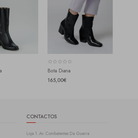
a
Bota Diana
Bota Ri
165,00€
189,0
CONTACTOS
Loja 1: Av. Combatentes Da Guerra