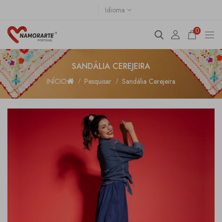
Idioma
0
SANDÁLIA CEREJEIRA
INÍCIO
Pesquisar
Sandália Cerejeira