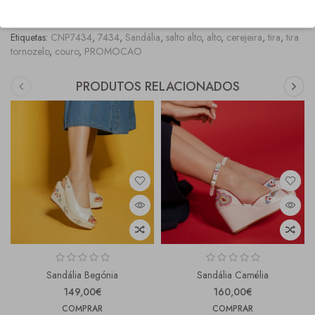
onde os tamanhos fora stock, ficam marcados com asteriscos vermelhos.
Etiquetas:
CNP7434
,
7434
,
Sandália
,
salto alto
,
alto
,
cerejeira
,
tira
,
tira
tornozelo
,
couro
,
PROMOCAO
PRODUTOS RELACIONADOS
Sandália Begónia
Sandália Camélia
149,00€
160,00€
COMPRAR
COMPRAR