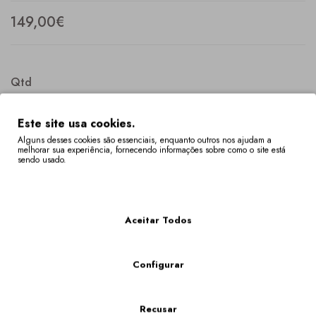
149,00€
Qtd
Este site usa cookies.
Alguns desses cookies são essenciais, enquanto outros nos ajudam a
melhorar sua experiência, fornecendo informações sobre como o site está
COMPRAR
sendo usado.
Mais Informações
Descrição
Especificação
Aceitar Todos
Sandália de tacão alto com pormenores multicores bordados
com motivos tradicionais, dos Lenços de Namorados, de Vila
Verde (Braga).
Configurar
Os Tamanhos Fora De Stock Têm Um Prazo De Entrega De 4 A 6 Semanas.
Poderá verificar a disponibilidade do tamanho em "VER O CARRINHO DE COMPRAS"
Recusar