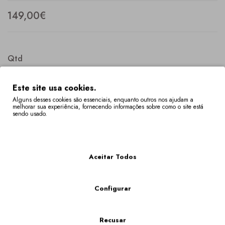
149,00€
Qtd
Este site usa cookies.
Alguns desses cookies são essenciais, enquanto outros nos ajudam a
melhorar sua experiência, fornecendo informações sobre como o site está
COMPRAR
sendo usado.
Mais Informações
Descrição
Especificação
Aceitar Todos
Sandália de cunha com 8 cm de altura atrás e 3 cm à frente.
Bordada com motivos tradicionais, dos Lenços de Namorados,
de Vila Verde (Braga).
Configurar
Os Tamanhos Fora De Stock Têm Um Prazo De Entrega De 4 A 6 Semanas.
Poderá verificar a disponibilidade do seu tamanho em "VER O CARRINHO DE
Recusar