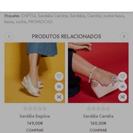
COMPRAS" onde os tamanhos fora stock, ficam marcados com asteriscos vermelhos.
Etiquetas:
CNP114
,
Sandália Cerinha
,
Sandália
,
Cerinha
,
cunha baixa
,
baixa
,
cunha
,
PROMOCAO
PRODUTOS RELACIONADOS
Sandália Begónia
Sandália Camélia
149,00€
160,00€
COMPRAR
COMPRAR