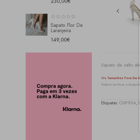
230,00€
Sapato Flor De
Laranjeira
149,00€
Sapato de salto a
Os Tamanhos Fora De S
Poderá verificar a dispo
Etiquetas:
CNP904
,