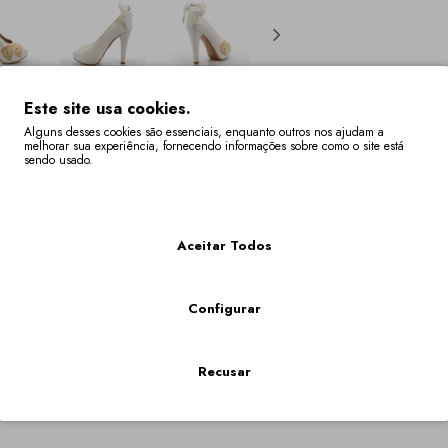
Este site usa cookies.
Alguns desses cookies são essenciais, enquanto outros nos ajudam a
Descrição
Especificaç
melhorar sua experiência, fornecendo informações sobre como o site está
sendo usado.
Mais Informações
lto, com laço amovível e promenores dourados bordados com motiv
Aceitar Todos
tock Têm Um Prazo De Entrega De 4 A 6 Semanas.
nibilidade do seu tamanho em "VER O CARRINHO DE COMPRAS" onde os tamanhos fora stock, f
Configurar
bem me quer
,
bem-me-quer
,
904
,
laço
,
bemmequer
,
salto
,
salto alto
,
Recusar
PRODUTOS RELACION