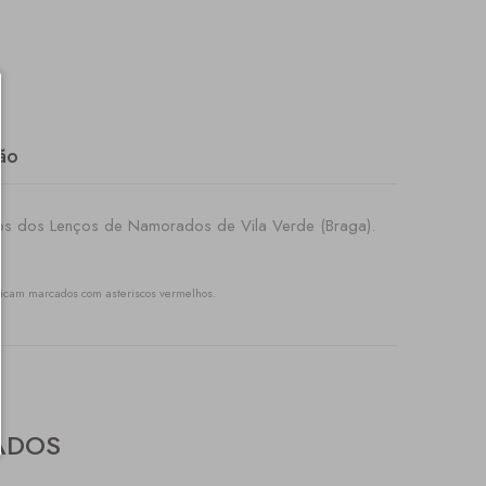
ão
os dos Lenços de Namorados de Vila Verde (Braga).
icam marcados com asteriscos vermelhos.
ADOS