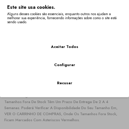
Este site usa cookies.
149,00€
Alguns desses cookies são essenciais, enquanto outros nos ajudam a
melhorar sua experiência, fornecendo informações sobre como o site está
sendo usado.
Mais Informações
Qtd
Aceitar Todos
COMPRAR
Configurar
Recusar
Descrição
Especificação
Note Que Alguns Tamanhos Não Se Encontram Em Stock. Os
Tamanhos Fora De Stock Têm Um Prazo De Entrega De 2 A 4
Semanas. Poderá Verificar A Disponibilidade Do Seu Tamanho Em,
VER O CARRINHO DE COMPRAS, Onde Os Tamanhos Fora Stock,
Ficam Marcados Com Asteriscos Vermelhos.