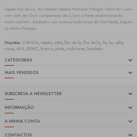
Sapato Flor de Lis, da coleção Sapatos Namorar Portugal. Feitos em couro
com salto de 10cm compensado de 2,5cm à frente proporcionando
muito conforto.. Bordados com motivos tradicionais de Vila Verde, Região
do Minho Portugal.
Etiquetas:
CNP406
,
sapato
,
salto
,
flor de lis
,
flor de liz
,
lis
,
liz
,
salto
,
noiva
,
406
,
BRMC
,
branco
,
prata
,
multicores
,
bordado
CATEGORIAS
MAIS VENDIDOS
SUBSCREVA A NEWSLETTER
INFORMAÇÃO
A MINHA CONTA
CONTACTOS