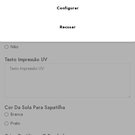
Laço (+40,00€)
Configurar
Apliques De Cristais Pequenos (+20,00€)
Apliques De Cristais Grandes (+30,00€)
Recusar
Impressão UV
Sim (+100,00€)
Não
Texto Impressão UV
Cor Da Sola Para Sapatilha
Branca
Preto