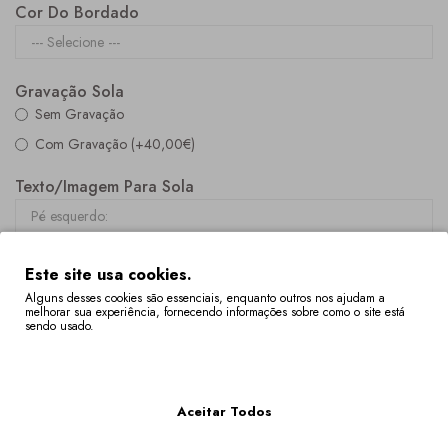
Cor Do Bordado
Gravação Sola
Sem Gravação
Com Gravação (+40,00€)
Texto/imagem Para Sola
Este site usa cookies.
Alguns desses cookies são essenciais, enquanto outros nos ajudam a
melhorar sua experiência, fornecendo informações sobre como o site está
sendo usado.
Personalizações E Acessórios
Mais Informações
Alteração Da Largura Do Cano Da Bota (standart) (+40,00€)
Alteração Da Largura Do Cano Da Bota (fora Do Standart)
Aceitar Todos
(+100,00€)