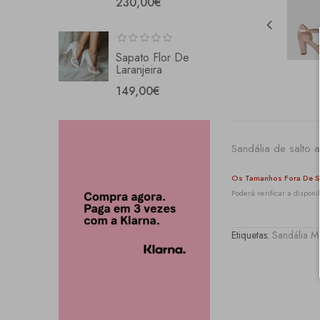
230,00€
Sapato Flor De
Laranjeira
149,00€
Sandália de salto a
Os Tamanhos Fora De S
Poderá verificar a dispo
Etiquetas:
Sandália M