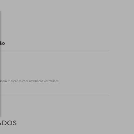
ão
icam marcados com asteriscos vermelhos.
ADOS