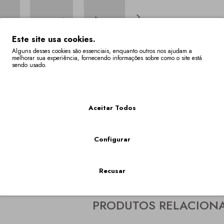
Este site usa cookies.
Alguns desses cookies são essenciais, enquanto outros nos ajudam a
melhorar sua experiência, fornecendo informações sobre como o site está
sendo usado.
Descrição
Especificaç
Mais Informações
lto, fechada na frente e com fivela.
Aceitar Todos
tock Têm Um Prazo De Entrega De 4 A 6 Semanas.
nibilidade do seu tamanho em "VER O CARRINHO DE COMPRAS" onde os tamanhos fora stock, f
Configurar
arta
,
cerimonia
,
sandalia
,
bordo
,
veludo
,
linha arte
,
sapato
Recusar
PRODUTOS RELACION