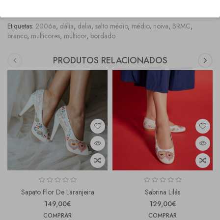
COMPRAS" onde os tamanhos fora stock, ficam marcados com asteriscos vermelhos.
Etiquetas:
2006a
,
dália
,
dalia
,
salto médio
,
médio
,
noiva
,
BRMC
,
branco
,
multicores
,
multicor
,
bordado
PRODUTOS RELACIONADOS
Sapato Flor De Laranjeira
Sabrina Lilás
149,00€
129,00€
COMPRAR
COMPRAR