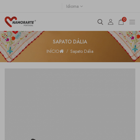
Idioma
0
SAPATO DÁLIA
INÍCIO
Sapato Dália