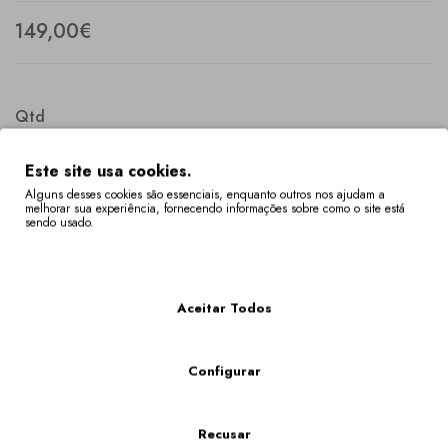
149,00€
Qtd
Este site usa cookies.
Alguns desses cookies são essenciais, enquanto outros nos ajudam a
melhorar sua experiência, fornecendo informações sobre como o site está
COMPRAR
sendo usado.
Mais Informações
Descrição
Especificação
Aceitar Todos
Sapato de salto médio. Promenores multicores bordados com
motivos tradicionais, dos Lenços de Namorados, de Vila Verde
(Braga).
Configurar
Os Tamanhos Fora De Stock Têm Um Prazo De Entrega De 4 A 6 Semanas.
Recusar
Poderá verificar a disponibilidade do seu tamanho em "VER O CARRINHO DE