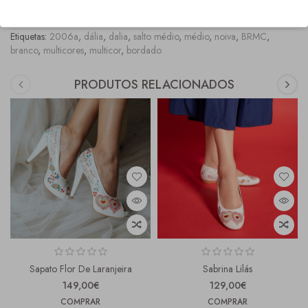
COMPRAS" onde os tamanhos fora stock, ficam marcados com asteriscos vermelhos.
Etiquetas:
2006a
,
dália
,
dalia
,
salto médio
,
médio
,
noiva
,
BRMC
,
branco
,
multicores
,
multicor
,
bordado
PRODUTOS RELACIONADOS
Sapato Flor De Laranjeira
Sabrina Lilás
149,00€
129,00€
COMPRAR
COMPRAR