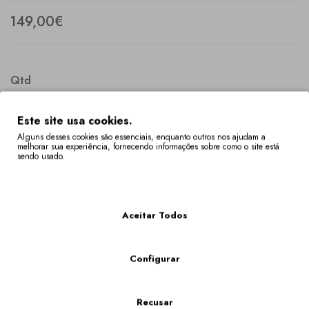
149,00€
Qtd
Este site usa cookies.
Alguns desses cookies são essenciais, enquanto outros nos ajudam a
melhorar sua experiência, fornecendo informações sobre como o site está
COMPRAR
sendo usado.
Mais Informações
Descrição
Especificação
Aceitar Todos
Sapato de salto médio. Promenores multicores bordados com
motivos tradicionais, dos Lenços de Namorados, de Vila Verde
(Braga).
Configurar
Os Tamanhos Fora De Stock Têm Um Prazo De Entrega De 4 A 6 Semanas.
Poderá verificar a disponibilidade do seu tamanho em "VER O CARRINHO DE
Recusar