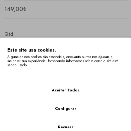
149,00€
Qtd
Este site usa cookies.
Alguns desses cookies são essenciais, enquanto outros nos ajudam a
melhorar sua experiência, fornecendo informações sobre como o site está
COMPRAR
sendo usado.
Mais Informações
Descrição
Especificação
Aceitar Todos
Sapato de salto médio. Promenores multicores bordados com
motivos tradicionais, dos Lenços de Namorados, de Vila Verde
(Braga).
Configurar
Os Tamanhos Fora De Stock Têm Um Prazo De Entrega De 4 A 6 Semanas.
Recusar
Poderá verificar a disponibilidade do seu tamanho em "VER O CARRINHO DE