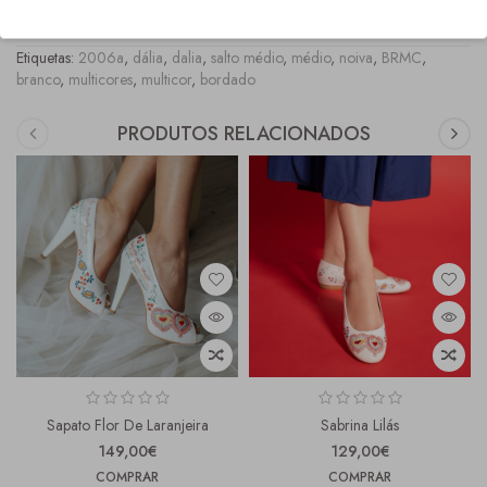
COMPRAS" onde os tamanhos fora stock, ficam marcados com asteriscos vermelhos.
Etiquetas:
2006a
,
dália
,
dalia
,
salto médio
,
médio
,
noiva
,
BRMC
,
branco
,
multicores
,
multicor
,
bordado
PRODUTOS RELACIONADOS
Sapato Flor De Laranjeira
Sabrina Lilás
149,00€
129,00€
COMPRAR
COMPRAR