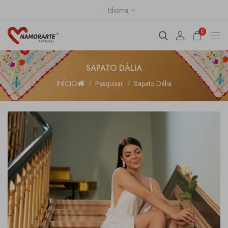
Idioma
0
SAPATO DÁLIA
INÍCIO
Pesquisar
Sapato Dália