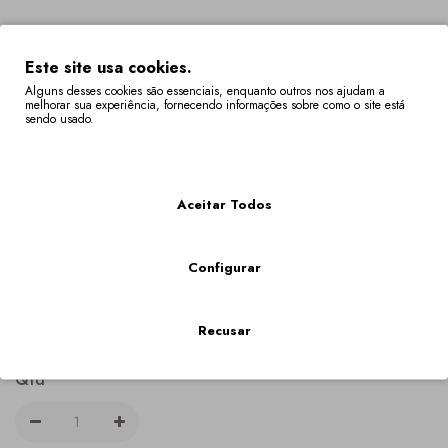
Opcões Disponíveis
Observações Gerais
Este site usa cookies.
Alguns desses cookies são essenciais, enquanto outros nos ajudam a
melhorar sua experiência, fornecendo informações sobre como o site está
sendo usado.
Mais Informações
Aceitar Todos
Tamanho Do Lenço
15cm X 15cm (+40,00€)
Configurar
20cm X 20cm (+60,00€)
30cm X 30cm (+75,00€)
Recusar
45cm X 45cm (+135,00€)
Qtd