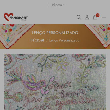
Idioma
0
LENÇO PERSONALIZADO
INÍCIO
Lenço Personalizado