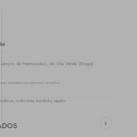
ão
s Lenços de Namorados, de Vila Verde (Braga).
icam marcados com asteriscos vermelhos.
multicor
,
multicores
,
bordado
,
sapato
ADOS