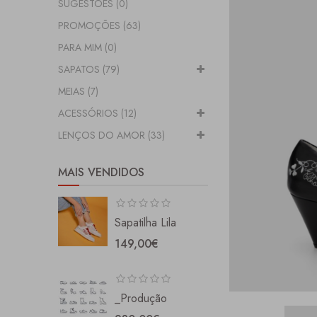
SUGESTÕES (0)
PROMOÇÕES (63)
PARA MIM (0)
SAPATOS (79)
MEIAS (7)
ACESSÓRIOS (12)
LENÇOS DO AMOR (33)
MAIS VENDIDOS
Sapatilha Lila
149,00€
_Produção