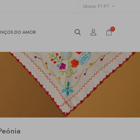
Idioma
PT-PT
0
ENÇOS DO AMOR
Peónia