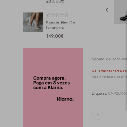
230,00€
Sapato Flor De
Laranjeira
149,00€
Sapato de salto m
Os Tamanhos Fora De S
Poderá verificar a dispo
Etiquetas:
CNP2006