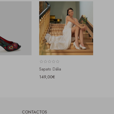
Sapato Dália
Sapato 
149,00€
149,0
CONTACTOS