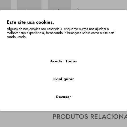
Este site usa cookies.
Alguns desses cookies são essenciais, enquanto outros nos ajudam a
melhorar sua experiência, fornecendo informações sobre como o site está
sendo usado.
Descrição
Especificaç
Mais Informações
édio. Promenores multicores bordados com motivos tradicionais, do
Aceitar Todos
tock Têm Um Prazo De Entrega De 4 A 6 Semanas.
nibilidade do seu tamanho em "VER O CARRINHO DE COMPRAS" onde os tamanhos fora stock, f
Configurar
F
,
Peónia
,
peonia
,
medio
,
salto
,
salto medio
,
noiva
,
conforto
,
BRMC
,
branco
,
Recusar
PRODUTOS RELACION