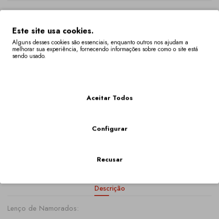
220,00€
Este site usa cookies.
Alguns desses cookies são essenciais, enquanto outros nos ajudam a
melhorar sua experiência, fornecendo informações sobre como o site está
sendo usado.
Opcões Disponíveis
Mais Informações
Tamanho Do Lenço
Aceitar Todos
Qtd
Configurar
COMPRAR
Recusar
Descrição
Lenço de Namorados: