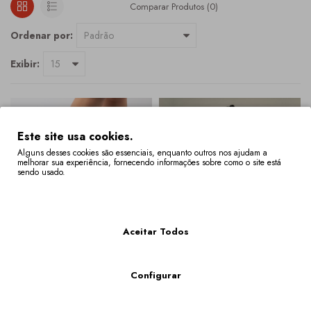
Comparar Produtos (0)
Ordenar por:
Exibir:
Este site usa cookies.
Alguns desses cookies são essenciais, enquanto outros nos ajudam a
melhorar sua experiência, fornecendo informações sobre como o site está
sendo usado.
Mais Informações
Aceitar Todos
Sandália Maria (Kália Prata)
Sandália Mariana (pérola)
Configurar
149,00€
165,00€
COMPRAR
COMPRAR