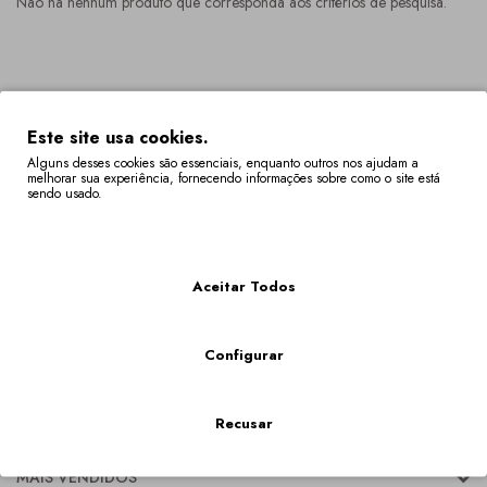
Não há nenhum produto que corresponda aos critérios de pesquisa.
Este site usa cookies.
Alguns desses cookies são essenciais, enquanto outros nos ajudam a
melhorar sua experiência, fornecendo informações sobre como o site está
sendo usado.
Mais Informações
Aceitar Todos
Configurar
Recusar
CATEGORIAS
MAIS VENDIDOS