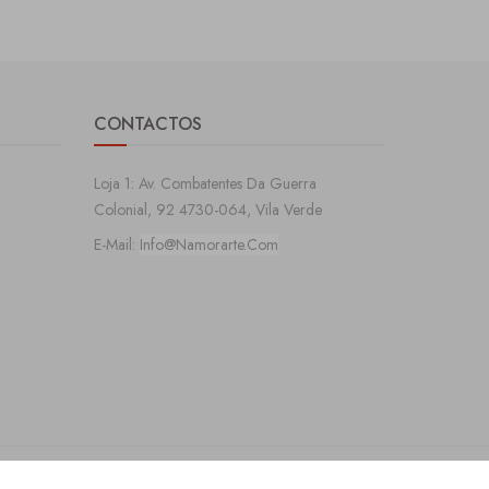
CONTACTOS
Loja 1: Av. Combatentes Da Guerra
Colonial, 92 4730-064, Vila Verde
E-Mail:
Info@namorarte.com