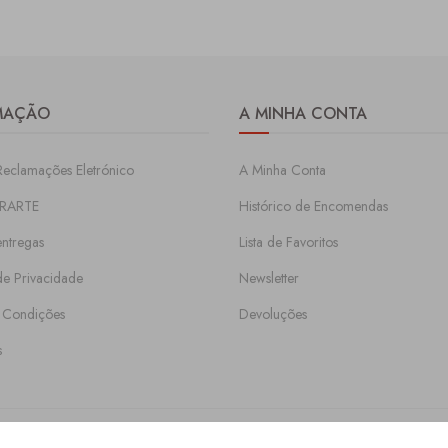
MAÇÃO
A MINHA CONTA
Reclamações Eletrónico
A Minha Conta
RARTE
Histórico de Encomendas
entregas
Lista de Favoritos
 de Privacidade
Newsletter
 Condições
Devoluções
s