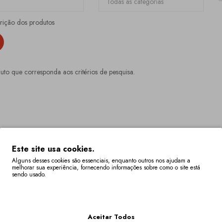
crição dos produtos
o que corresponda aos critérios de pesquisa.
Este site usa cookies.
Alguns desses cookies são essenciais, enquanto outros nos ajudam a
melhorar sua experiência, fornecendo informações sobre como o site está
sendo usado.
Mais Informações
Aceitar Todos