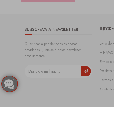
INFOR
SUBSCREVA A NEWSLETTER
Livro de 
Quer ficar a par de todas as nossas
novidades? Junte-se à nossa newsletter
A NAMO
gratuitamente!
Envios e 
Políticas
Termos e
Contacto