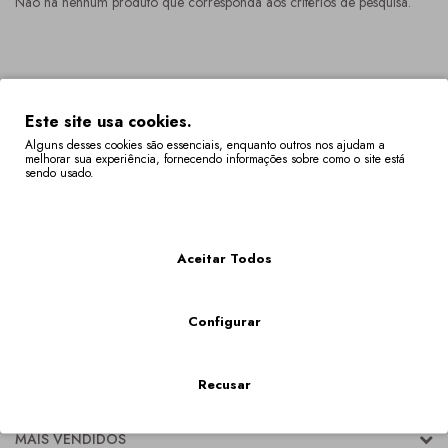
Não há nenhum produto que corresponda aos critérios de pesquisa.
Este site usa cookies.
Alguns desses cookies são essenciais, enquanto outros nos ajudam a
melhorar sua experiência, fornecendo informações sobre como o site está
sendo usado.
Mais Informações
Aceitar Todos
Configurar
Recusar
CATEGORIAS
MAIS VENDIDOS