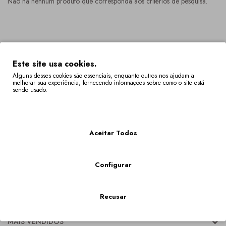
Não há nenhum produto que corresponda aos critérios de pesquisa.
Este site usa cookies.
Alguns desses cookies são essenciais, enquanto outros nos ajudam a
melhorar sua experiência, fornecendo informações sobre como o site está
sendo usado.
Mais Informações
Aceitar Todos
Configurar
Recusar
CATEGORIAS
MAIS VENDIDOS