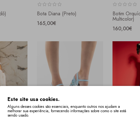
dô)
Bota Diana (Preto)
Botim Orquí
Multicolor)
165,00€
160,00€
Este site usa cookies.
Alguns desses cookies são essenciais, enquanto outros nos ajudam a
melhorar sua experiência, fornecendo informações sobre como o site está
sendo usado.
Mais Informações
ranco Prata)
Sandália Cerejeira (Azul
Sandália Cer
Celeste)
149,00€
149,00€