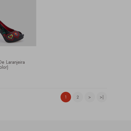
De Laranjeira
olor)
1
2
>
>|