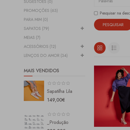
SUGESTÕES (0)
PROMOÇÕES (63)
Pesquisar na des
PARA MIM (0)
SAPATOS (79)
MEIAS (7)
ACESSÓRIOS (12)
LENÇOS DO AMOR (34)
MAIS VENDIDOS
Sapatilha Lila
149,00€
_Produção