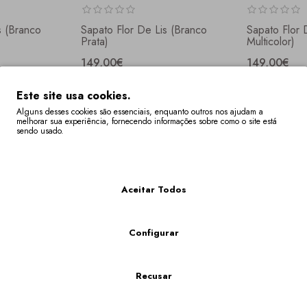
s (branco
Sapato Flor De Lis (branco
Sapato Flor 
Prata)
Multicolor)
149,00€
149,00€
Este site usa cookies.
Alguns desses cookies são essenciais, enquanto outros nos ajudam a
melhorar sua experiência, fornecendo informações sobre como o site está
sendo usado.
Mais Informações
Aceitar Todos
Configurar
s (preto
Sapato Peónia (preto Prata)
Sapato Peón
Recusar
Multicolor)
149,00€
149,00€