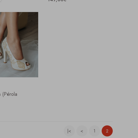
 (pérola
|<
<
1
2