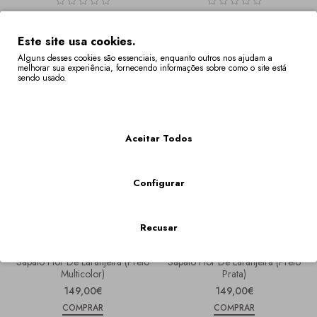
Sapato Flor De Laranjeira (Preto
Sapato Flor De Laranjeira (branco
Dourado)
Multicolor)
Este site usa cookies.
149,00€
149,00€
Alguns desses cookies são essenciais, enquanto outros nos ajudam a
COMPRAR
COMPRAR
melhorar sua experiência, fornecendo informações sobre como o site está
sendo usado.
Mais Informações
Aceitar Todos
Configurar
Recusar
Sapato Flor De Laranjeira (preto
Sapato Flor De Laranjeira (preto
Multicolor)
Prata)
149,00€
149,00€
COMPRAR
COMPRAR