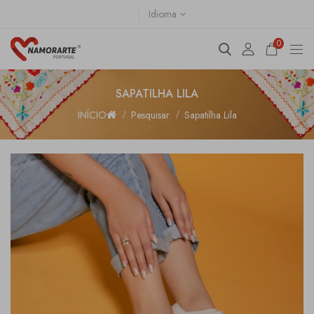
Idioma
0
SAPATILHA LILA
INÍCIO
Pesquisar
Sapatilha Lila