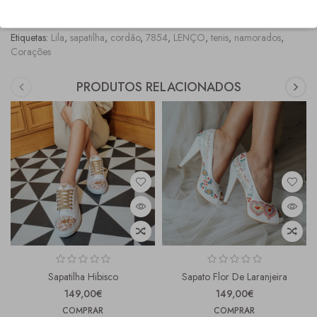
COMPRAS" onde os tamanhos fora stock, ficam marcados com asteriscos vermelhos.
Etiquetas:
Lila
,
sapatilha
,
cordão
,
7854
,
LENÇO
,
tenis
,
namorados
,
Corações
PRODUTOS RELACIONADOS
Sapatilha Hibisco
Sapato Flor De Laranjeira
149,00€
149,00€
COMPRAR
COMPRAR