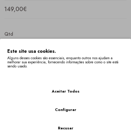
149,00€
Qtd
Este site usa cookies.
Alguns desses cookies são essenciais, enquanto outros nos ajudam a
melhorar sua experiência, fornecendo informações sobre como o site está
COMPRAR
sendo usado.
Mais Informações
Descrição
Especificação
Aceitar Todos
Sapatilhas brancas com promenores multicores bordados com
motivos tradicionais, dos Lenços de Namorados, de Vila Verde
(Braga).
Configurar
Os Tamanhos Fora De Stock Têm Um Prazo De Entrega De 4 A 6 Semanas.
Poderá verificar a disponibilidade do seu tamanho em "VER O CARRINHO DE
Recusar