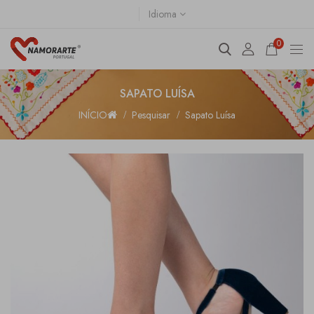
Idioma
0
SAPATO LUÍSA
INÍCIO
Pesquisar
Sapato Luísa