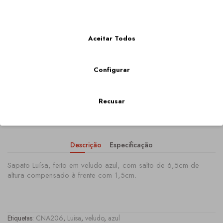
Mais Informações
149,00€
Aceitar Todos
Qtd
Configurar
Recusar
COMPRAR
Descrição
Especificação
Sapato Luísa, feito em veludo azul, com salto de 6,5cm de
altura compensado à frente com 1,5cm.
Etiquetas:
CNA206
,
Luisa
,
veludo
,
azul