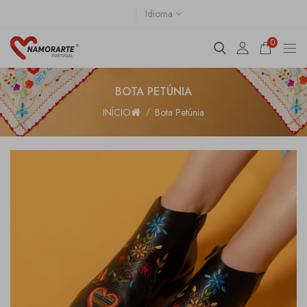
Idioma
0
BOTA PETÚNIA
INÍCIO
Bota Petúnia