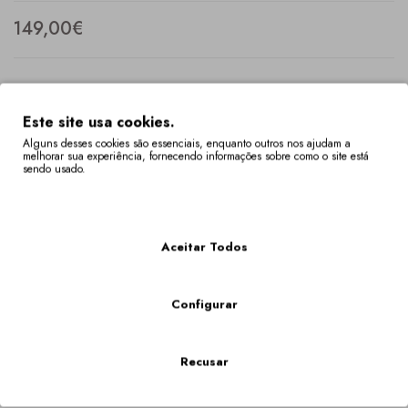
149,00€
Qtd
Este site usa cookies.
Alguns desses cookies são essenciais, enquanto outros nos ajudam a
melhorar sua experiência, fornecendo informações sobre como o site está
sendo usado.
Mais Informações
COMPRAR
Aceitar Todos
Descrição
Especificação
Botas femininas negras de cano curto, adornadas com
Configurar
bordados vibrantes de flores e corações. Produzidas em
Portugal, estas botas combinam conforto e estilo, perfeitas para
dares um toque de originalidade ao teu visual.
Recusar
Etiquetas:
102
,
bota
,
botim
,
rasa
,
fecho
,
botas
,
PROMOCAO