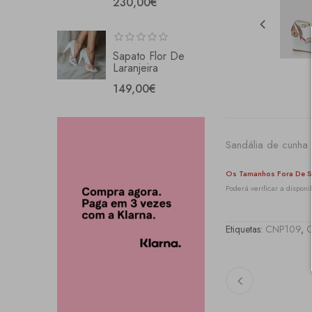
230,00€
Sapato Flor De
Laranjeira
149,00€
Sandália de cunha
Os Tamanhos Fora De S
Poderá verificar a dispo
Etiquetas:
CNP109
,
C