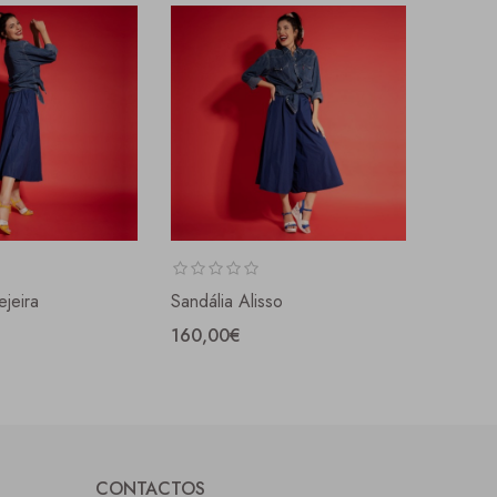
ejeira
Sandália Alisso
Sandáli
160,00€
165,0
CONTACTOS