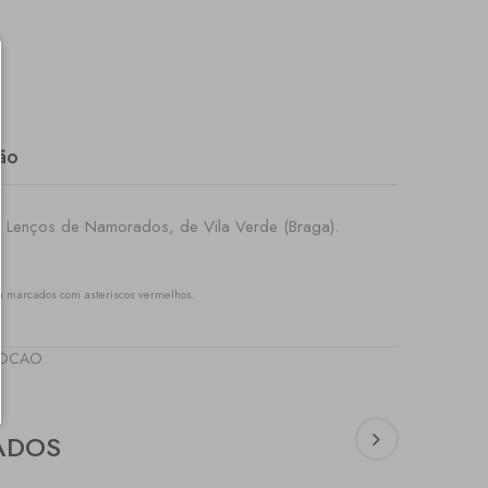
ão
s Lenços de Namorados, de Vila Verde (Braga).
 marcados com asteriscos vermelhos.
OCAO
ADOS