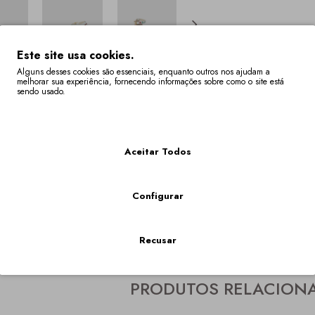
Este site usa cookies.
Alguns desses cookies são essenciais, enquanto outros nos ajudam a
melhorar sua experiência, fornecendo informações sobre como o site está
sendo usado.
Descrição
Especificaç
Mais Informações
 com pormenores multicores bordados com motivos tradicionais, do
Aceitar Todos
tock Têm Um Prazo De Entrega De 4 A 6 Semanas.
nibilidade do tamanho em "VER O CARRINHO DE COMPRAS" onde os tamanhos fora stock, ficam
Configurar
AMÉLIA
,
CUNHA
,
109
,
cunha
,
baixa
,
cunha baixa
,
conforto
,
cortiça
,
PROM
Recusar
PRODUTOS RELACION