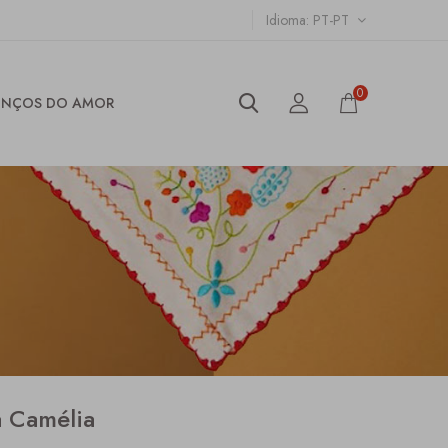
Idioma
PT-PT
0
ENÇOS DO AMOR
a Camélia