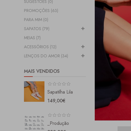
SUGESTÕES (0)
PROMOÇÕES (63)
PARA MIM (0)
SAPATOS (79)
MEIAS (7)
ACESSÓRIOS (12)
LENÇOS DO AMOR (34)
MAIS VENDIDOS
Sapatilha Lila
149,00€
_Produção