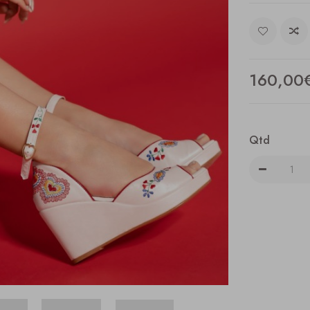
160,00
Qtd