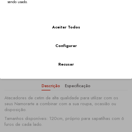
sendo usado.
5,00€
Mais Informações
Aceitar Todos
Qtd
Configurar
COMPRAR
Recusar
Descrição
Especificação
Atacadores de cetim de alta qualidade para utilizar com os
seus Namorarte a combinar com a sua roupa, ocasião ou
disposição.
Tamanhos disponíveis: 120cm, próprio para sapatilhas com 6
furos de cada lado.