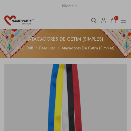
Idioma
0
ATACADORES DE CETIM (SIMPLES)
INÍCIO
Pesquisar
Atacadores De Cetim (Simples)