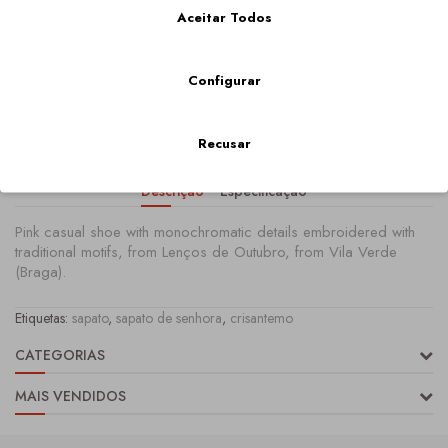
Qtd
Aceitar Todos
Configurar
COMPRAR
Recusar
Descrição
Especificação
Pink casual shoe with monochromatic details embroidered with
traditional motifs, from Lenços de Outubro, from Vila Verde
(Braga).
Etiquetas:
sapato
,
sapato de senhora
,
crisantemo
CATEGORIAS
MAIS VENDIDOS