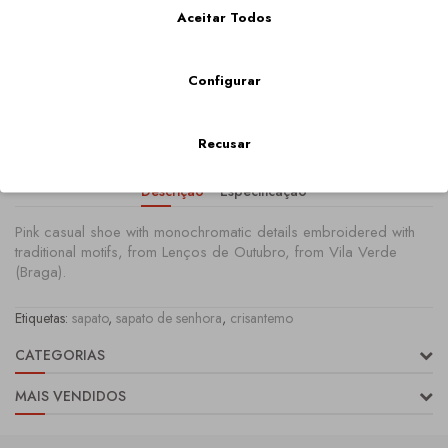
Qtd
Aceitar Todos
Configurar
COMPRAR
Recusar
Descrição
Especificação
Pink casual shoe with monochromatic details embroidered with
traditional motifs, from Lenços de Outubro, from Vila Verde
(Braga).
Etiquetas:
sapato
,
sapato de senhora
,
crisantemo
CATEGORIAS
MAIS VENDIDOS