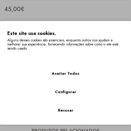
45,00€
Este site usa cookies.
Qtd
Alguns desses cookies são essenciais, enquanto outros nos ajudam a
melhorar sua experiência, fornecendo informações sobre como o site está
sendo usado.
Mais Informações
COMPRAR
Aceitar Todos
Descrição
Configurar
Arreio amovível para adaptar a bota Dolly a todos os seus
outfits.
Recusar
Etiquetas:
arreio
,
arreio amovível
,
arreio bordado
,
botim