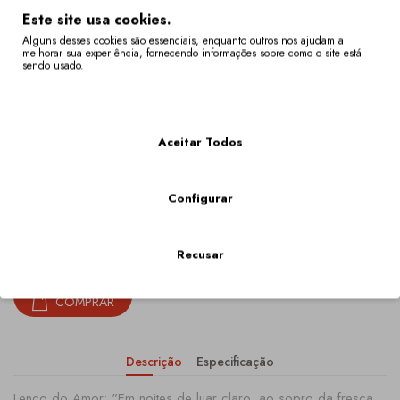
Este site usa cookies.
45,00€
Alguns desses cookies são essenciais, enquanto outros nos ajudam a
melhorar sua experiência, fornecendo informações sobre como o site está
sendo usado.
Mais Informações
Opcões Disponíveis
Aceitar Todos
Tamanho Do Lenço
20cm X 20cm
Configurar
Qtd
Recusar
COMPRAR
Descrição
Especificação
Lenço do Amor: "Em noites de luar claro, ao sopro da fresca