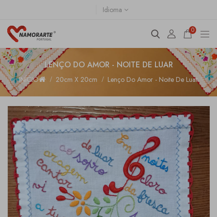
Idioma
0
LENÇO DO AMOR - NOITE DE LUAR
INÍCIO
20cm X 20cm
Lenço Do Amor - Noite De Luar